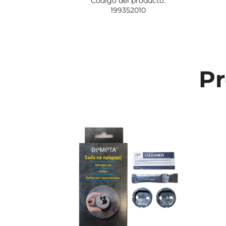
Código del producto:
199352010
Pr