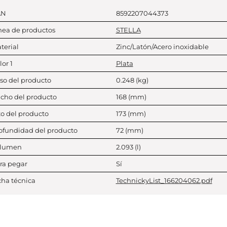
AN
8592207044373
nea de productos
STELLA
terial
Zinc/Latón/Acero inoxidable
lor 1
Plata
so del producto
0.248
(kg)
cho del producto
168
(mm)
to del producto
173
(mm)
ofundidad del producto
72
(mm)
lumen
2.093
(l)
ra pegar
Sí
cha técnica
TechnickyList_166204062.pdf