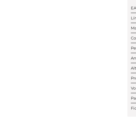
E
Lí
Ma
Co
Pe
An
Al
Pr
Vo
Pa
Fi