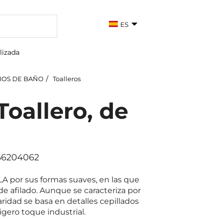
ES
lizada
IOS DE BAÑO
Toalleros
Toallero, de
166204062
LA por sus formas suaves, en las que
e afilado. Aunque se caracteriza por
aridad se basa en detalles cepillados
igero toque industrial.