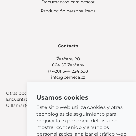
Documentos para descar
Producción personalizada
Contacto
Žatčany 28
664 53 Žatčany
(+420) 544 224 338
info@bemeta.cz
Otras opciones de compra:
Usamos cookies
Encuentre un distribuidor cerca de usted
.
O llamar
(+420) 544 224 338
.
Este sitio web utiliza cookies y otras
tecnologías de seguimiento para
mejorar la experiencia del usuario,
mostrar contenido y anuncios
personalizados, analizar el tráfico web