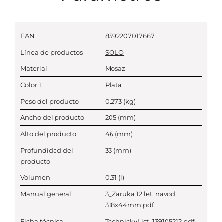
EAN
8592207017667
Línea de productos
SOLO
Material
Mosaz
Color 1
Plata
Peso del producto
0.273
(kg)
Ancho del producto
205
(mm)
Alto del producto
46
(mm)
Profundidad del
33
(mm)
producto
Volumen
0.31
(l)
Manual general
3_Zaruka 12 let, navod
318x44mm.pdf
Ficha técnica
TechnickyList_139105212.pdf