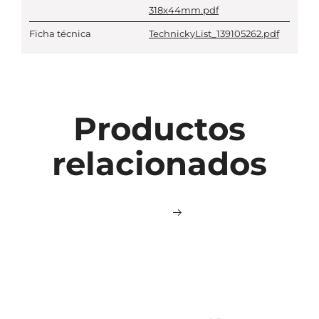
318x44mm.pdf
Ficha técnica
TechnickyList_139105262.pdf
Productos
relacionados