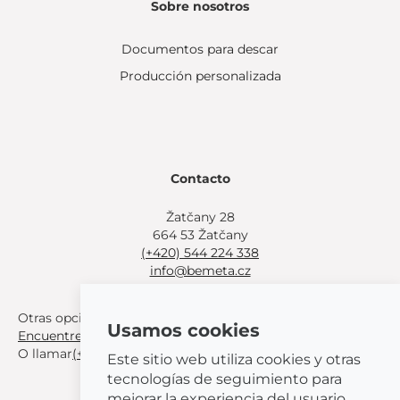
Sobre nosotros
Documentos para descar
Producción personalizada
Contacto
Žatčany 28
664 53 Žatčany
(+420) 544 224 338
info@bemeta.cz
Otras opciones de compra:
Usamos cookies
Encuentre un distribuidor cerca de usted
.
O llamar
(+420) 544 224 338
.
Este sitio web utiliza cookies y otras
tecnologías de seguimiento para
mejorar la experiencia del usuario,