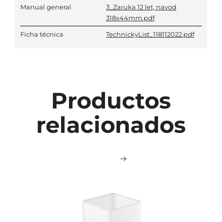
Manual general
3_Zaruka 12 let, navod
318x44mm.pdf
Ficha técnica
TechnickyList_118112022.pdf
Productos
relacionados