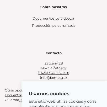
Sobre nosotros
Documentos para descar
Producción personalizada
Contacto
Žatčany 28
664 53 Žatčany
(+420) 544 224 338
info@bemeta.cz
Otras opciones de compra:
Usamos cookies
Encuentre un distribuidor cerca de usted
.
O llamar
(+420) 544 224 338
.
Este sitio web utiliza cookies y otras
tecnologías de seguimiento para