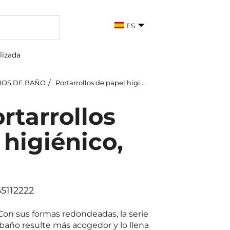
ES
lizada
IOS DE BAÑO
Portarrollos de papel higiénico
rtarrollos
 higiénico,
65112222
Con sus formas redondeadas, la serie
año resulte más acogedor y lo llena