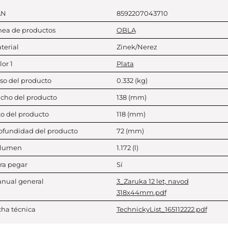
AN
8592207043710
nea de productos
OBLA
terial
Zinek/Nerez
lor 1
Plata
so del producto
0.332
(kg)
cho del producto
138
(mm)
to del producto
118
(mm)
ofundidad del producto
72
(mm)
lumen
1.172
(l)
ra pegar
Sí
nual general
3_Zaruka 12 let, navod
318x44mm.pdf
cha técnica
TechnickyList_165112222.pdf