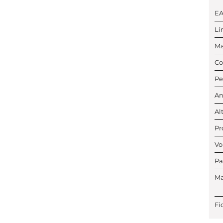
E
Lí
Ma
Co
Pe
An
Al
Pr
Vo
Pa
Ma
Fi