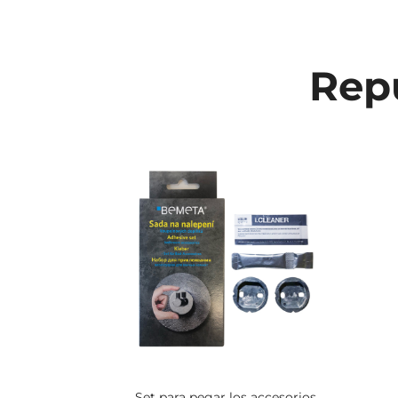
Repu
Set para pegar los accesorios