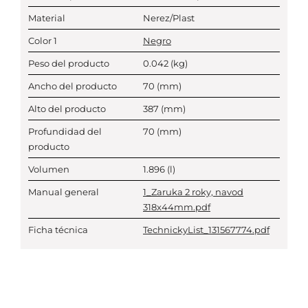
Material
Nerez/Plast
Color 1
Negro
Peso del producto
0.042
(kg)
Ancho del producto
70
(mm)
Alto del producto
387
(mm)
Profundidad del
70
(mm)
producto
Volumen
1.896
(l)
Manual general
1_Zaruka 2 roky, navod
318x44mm.pdf
Ficha técnica
TechnickyList_131567774.pdf