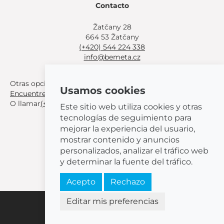
Contacto
Žatčany 28
664 53 Žatčany
(+420) 544 224 338
info@bemeta.cz
Otras opciones de compra:
Usamos cookies
Encuentre un distribuidor cerca de usted
.
O llamar
(+420) 544 224 338
.
Este sitio web utiliza cookies y otras
tecnologías de seguimiento para
mejorar la experiencia del usuario,
mostrar contenido y anuncios
personalizados, analizar el tráfico web
© 2026 BEMETA
y determinar la fuente del tráfico.
Acepto
Rechazo
Editar mis preferencias
Configuración de cookies