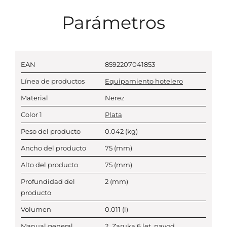
Parámetros
EAN
8592207041853
Línea de productos
Equipamiento hotelero
Material
Nerez
Color 1
Plata
Peso del producto
0.042
(kg)
Ancho del producto
75
(mm)
Alto del producto
75
(mm)
Profundidad del
2
(mm)
producto
Volumen
0.011
(l)
Manual general
2_Zaruka 6 let, navod