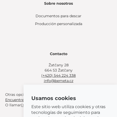
Sobre nosotros
Documentos para descar
Producción personalizada
Contacto
Žatčany 28
664 53 Žatčany
(+420) 544 224 338
info@bemeta.cz
Otras opciones de compra:
Usamos cookies
Encuentre un distribuidor cerca de usted
.
O llamar
(+420) 544 224 338
.
Este sitio web utiliza cookies y otras
tecnologías de seguimiento para