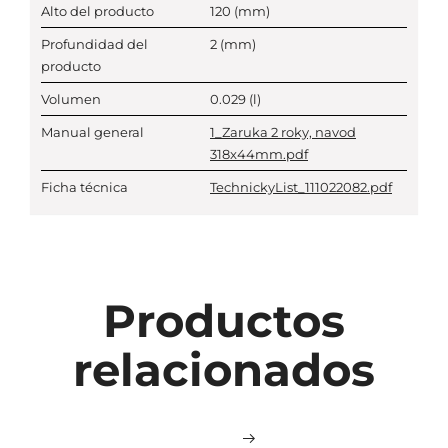
Alto del producto
120
(mm)
Profundidad del
2
(mm)
producto
Volumen
0.029
(l)
Manual general
1_Zaruka 2 roky, navod
318x44mm.pdf
Ficha técnica
TechnickyList_111022082.pdf
Productos
relacionados