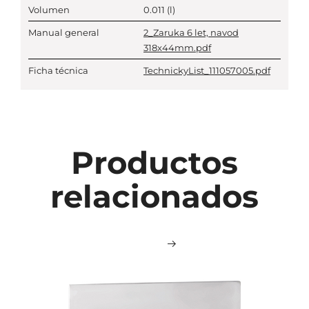
Volumen
0.011
(l)
Manual general
2_Zaruka 6 let, navod
318x44mm.pdf
Ficha técnica
TechnickyList_111057005.pdf
Productos
relacionados