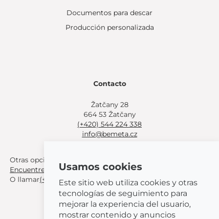
Documentos para descar
Producción personalizada
Contacto
Žatčany 28
664 53 Žatčany
(+420) 544 224 338
info@bemeta.cz
Otras opciones de compra:
Usamos cookies
Encuentre un distribuidor cerca de usted
.
O llamar
(+420) 544 224 338
.
Este sitio web utiliza cookies y otras
tecnologías de seguimiento para
mejorar la experiencia del usuario,
mostrar contenido y anuncios