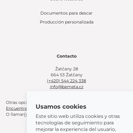
Documentos para descar
Producción personalizada
Contacto
Žatčany 28
664 53 Žatčany
(+420) 544 224 338
info@bemeta.cz
Otras opciones de compra:
Usamos cookies
Encuentre un distribuidor cerca de usted
.
O llamar
(+420) 544 224 338
.
Este sitio web utiliza cookies y otras
tecnologías de seguimiento para
mejorar la experiencia del usuario,