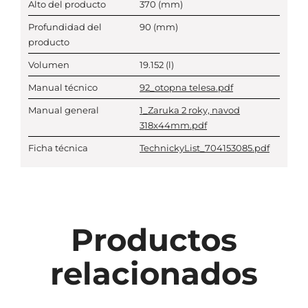
Alto del producto
370
(mm)
Profundidad del
90
(mm)
producto
Volumen
19.152
(l)
Manual técnico
92_otopna telesa.pdf
Manual general
1_Zaruka 2 roky, navod
318x44mm.pdf
Ficha técnica
TechnickyList_704153085.pdf
Productos
relacionados