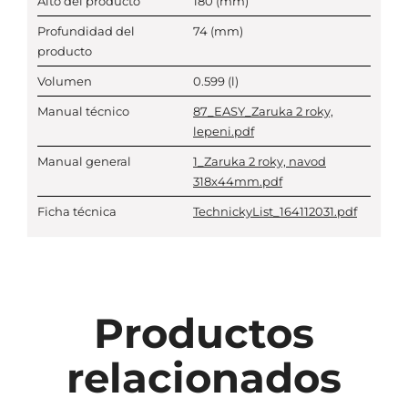
Alto del producto
180
(mm)
Profundidad del
74
(mm)
producto
Volumen
0.599
(l)
Manual técnico
87_EASY_Zaruka 2 roky,
lepeni.pdf
Manual general
1_Zaruka 2 roky, navod
318x44mm.pdf
Ficha técnica
TechnickyList_164112031.pdf
Productos
relacionados