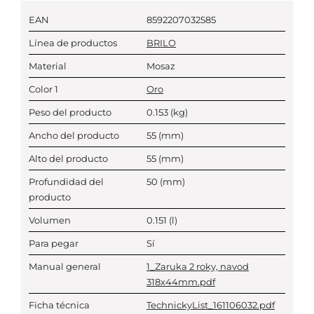
EAN
8592207032585
Línea de productos
BRILO
Material
Mosaz
Color 1
Oro
Peso del producto
0.153
(kg)
Ancho del producto
55
(mm)
Alto del producto
55
(mm)
Profundidad del
50
(mm)
producto
Volumen
0.151
(l)
Para pegar
Sí
Manual general
1_Zaruka 2 roky, navod
318x44mm.pdf
Ficha técnica
TechnickyList_161106032.pdf