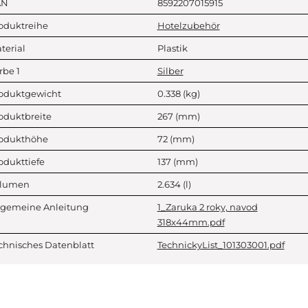
AN
8592207015915
oduktreihe
Hotelzubehör
terial
Plastik
rbe 1
Silber
oduktgewicht
0.338
(kg)
oduktbreite
267
(mm)
odukthöhe
72
(mm)
odukttiefe
137
(mm)
lumen
2.634
(l)
lgemeine Anleitung
1_Zaruka 2 roky, navod
318x44mm.pdf
chnisches Datenblatt
TechnickyList_101303001.pdf