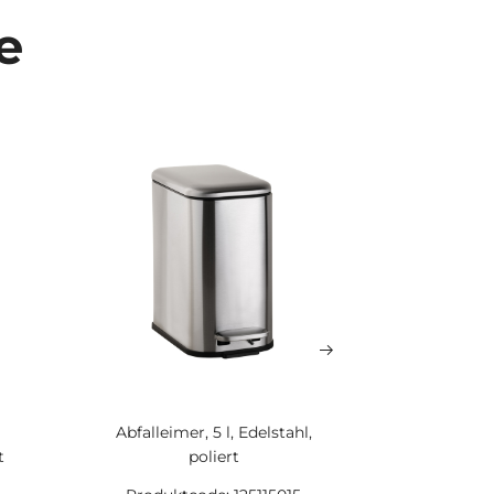
e
Abfalleimer, 5 l, Edelstahl,
Hygien
t
poliert
(HygBag), 