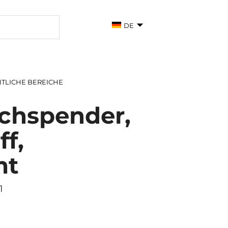
DE
TLICHE BEREICHE
chspender,
ff,
mt
1