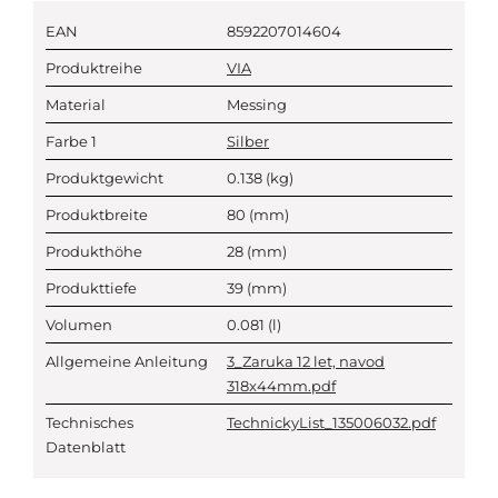
EAN
8592207014604
Produktreihe
VIA
Material
Messing
Farbe 1
Silber
Produktgewicht
0.138
(kg)
Produktbreite
80
(mm)
Produkthöhe
28
(mm)
Produkttiefe
39
(mm)
Volumen
0.081
(l)
Allgemeine Anleitung
3_Zaruka 12 let, navod
318x44mm.pdf
Technisches
TechnickyList_135006032.pdf
Datenblatt