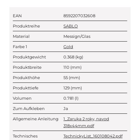
EAN
8592207032608
Produktreihe
SABLO
Material
Messign/Glas
Farbe 1
Gold
Produktgewicht
0.368
(kg)
Produktbreite
110
(mm)
Produkthöhe
55
(mm)
Produkttiefe
129
(mm)
Volumen
0.781
(l)
Zum Aufkleben
Ja
Allgemeine Anleitung
1_Zaruka 2 roky, navod
318x44mm.pdf
Technisches
TechnickyList_160108042.pdf