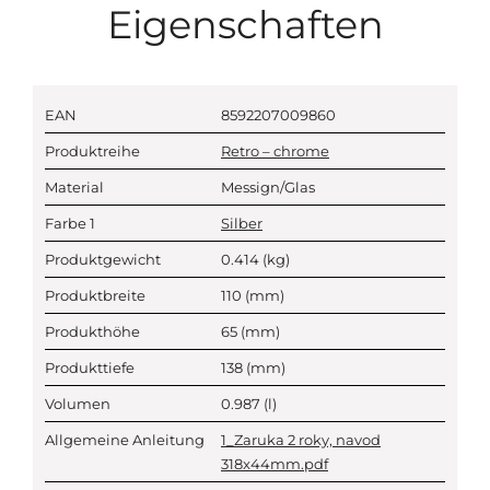
Eigenschaften
EAN
8592207009860
Produktreihe
Retro – chrome
Material
Messign/Glas
Farbe 1
Silber
Produktgewicht
0.414
(kg)
Produktbreite
110
(mm)
Produkthöhe
65
(mm)
Produkttiefe
138
(mm)
Volumen
0.987
(l)
Allgemeine Anleitung
1_Zaruka 2 roky, navod
318x44mm.pdf