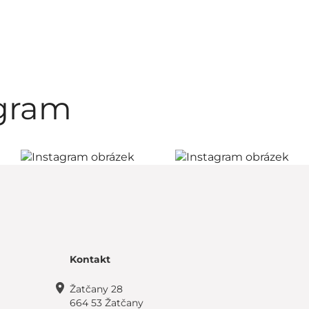
agram
Kontakt
Žatčany 28
664 53 Žatčany