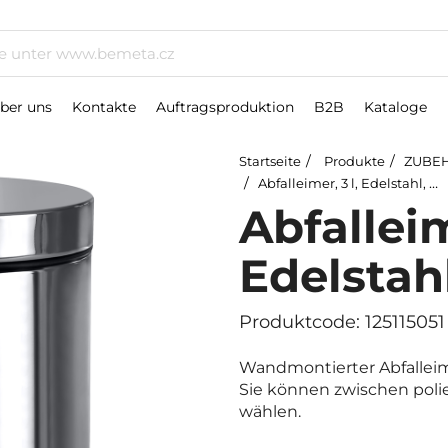
ber uns
Kontakte
Auftragsproduktion
B2B
Kataloge
Startseite
Produkte
ZUBEH
Abfalleimer, 3 l, Edelstahl, poliert
Abfalleim
Edelstahl
Produktcode: 125115051
Wandmontierter Abfalleim
Sie können zwischen poli
wählen.