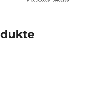
Produktcode: 101403288
odukte