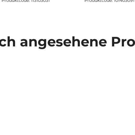
Produktcode: 113103031
Produktcode: 101403091
ich angesehene Pr