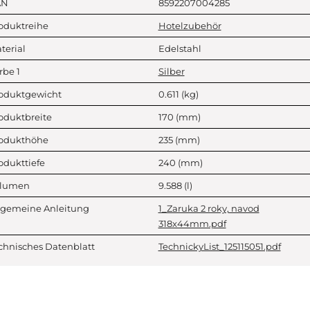
AN
8592207004285
oduktreihe
Hotelzubehör
terial
Edelstahl
rbe 1
Silber
oduktgewicht
0.611
(kg)
oduktbreite
170
(mm)
odukthöhe
235
(mm)
odukttiefe
240
(mm)
lumen
9.588
(l)
lgemeine Anleitung
1_Zaruka 2 roky, navod
318x44mm.pdf
chnisches Datenblatt
TechnickyList_125115051.pdf