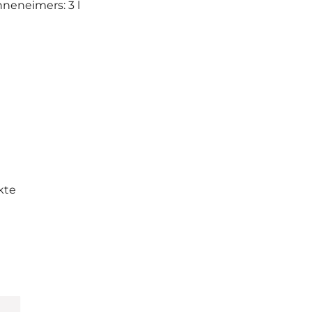
neneimers: 3 l
kte