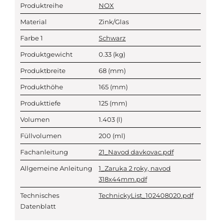
Produktreihe
NOX
Material
Zink/Glas
Farbe 1
Schwarz
Produktgewicht
0.33
(kg)
Produktbreite
68
(mm)
Produkthöhe
165
(mm)
Produkttiefe
125
(mm)
Volumen
1.403
(l)
Füllvolumen
200
(ml)
Fachanleitung
21_Navod davkovac.pdf
Allgemeine Anleitung
1_Zaruka 2 roky, navod
318x44mm.pdf
Technisches
TechnickyList_102408020.pdf
Datenblatt