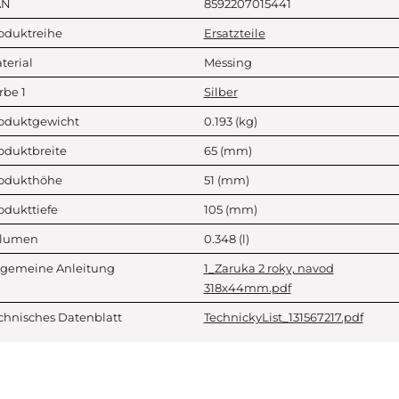
AN
8592207015441
oduktreihe
Ersatzteile
terial
Messing
rbe 1
Silber
oduktgewicht
0.193
(kg)
oduktbreite
65
(mm)
odukthöhe
51
(mm)
odukttiefe
105
(mm)
lumen
0.348
(l)
lgemeine Anleitung
1_Zaruka 2 roky, navod
318x44mm.pdf
chnisches Datenblatt
TechnickyList_131567217.pdf