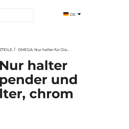
DE
ZTEILE
OMEGA: Nur halter für Glasspender und Seifenhalter, chrom
ur halter
spender und
lter, chrom
7