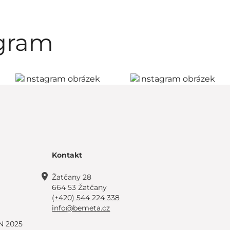
agram
Kontakt
Žatčany 28
664 53 Žatčany
(+420) 544 224 338
info@bemeta.cz
N 2025