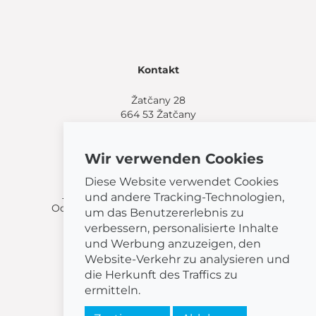
Kontakt
Žatčany 28
664 53 Žatčany
(+420) 544 224 338
info@bemeta.cz
Wir verwenden Cookies
Weitere Einkaufsmöglichkeiten:
Diese Website verwendet Cookies
Finden Sie einen Händler in Ihrer Nähe
.
und andere Tracking-Technologien,
Oder rufen Sie an unter
(+420) 544 224 338
.
um das Benutzererlebnis zu
verbessern, personalisierte Inhalte
und Werbung anzuzeigen, den
Website-Verkehr zu analysieren und
die Herkunft des Traffics zu
© 2026 BEMETA
ermitteln.