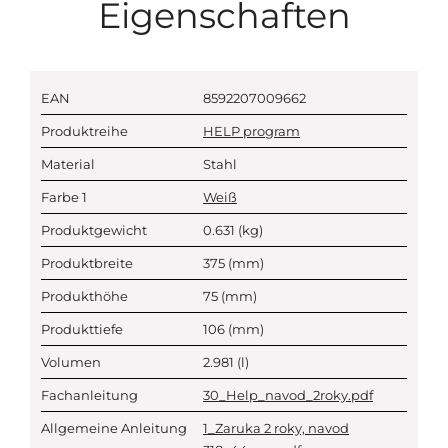
Eigenschaften
EAN
8592207009662
Produktreihe
HELP program
Material
Stahl
Farbe 1
Weiß
Produktgewicht
0.631
(kg)
Produktbreite
375
(mm)
Produkthöhe
75
(mm)
Produkttiefe
106
(mm)
Volumen
2.981
(l)
Fachanleitung
30_Help_navod_2roky.pdf
Allgemeine Anleitung
1_Zaruka 2 roky, navod