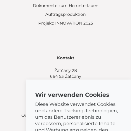
Dokumente zum Herunterladen
Auftragsproduktion
Projekt: INNOVATION 2025
Kontakt
Žatčany 28
664 53 Žatčany
(+420) 544 224 338
info@bemeta.cz
Wir verwenden Cookies
Weitere Einkaufsmöglichkeiten:
Diese Website verwendet Cookies
Finden Sie einen Händler in Ihrer Nähe
.
und andere Tracking-Technologien,
Oder rufen Sie an unter
(+420) 544 224 338
.
um das Benutzererlebnis zu
verbessern, personalisierte Inhalte
und Werbung anzuzeigen, den