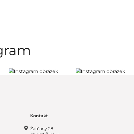
agram
Kontakt
Žatčany 28