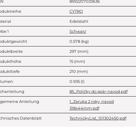
AN
8592207033636
oduktreihe
CYTRO
terial
Edelstahl
rbe 1
Schwarz
oduktgewicht
0.578
(kg)
oduktbreite
297
(mm)
odukthöhe
15
(mm)
odukttiefe
210
(mm)
lumen
0.935
(l)
chanleitung
85_Poličky do spár-navod.pdf
lgemeine Anleitung
1_Zaruka 2 roky, navod
318x44mm.pdf
chnisches Datenblatt
TechnickyList_101302450.pdf