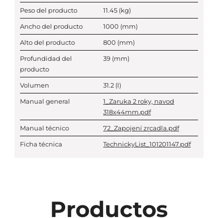
Peso del producto
11.45
(kg)
Ancho del producto
1000
(mm)
Alto del producto
800
(mm)
Profundidad del
39
(mm)
producto
Volumen
31.2
(l)
Manual general
1_Zaruka 2 roky, navod
318x44mm.pdf
Manual técnico
72_Zapojení zrcadla.pdf
Ficha técnica
TechnickyList_101201147.pdf
Productos