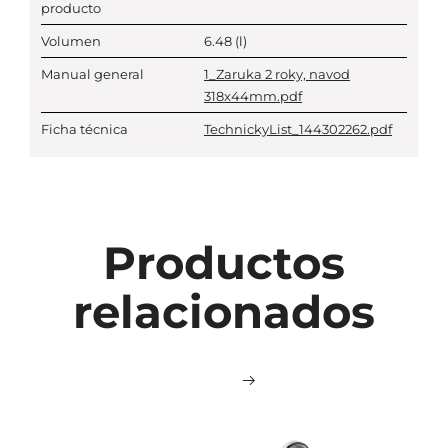
producto
Volumen
6.48
(l)
Manual general
1_Zaruka 2 roky, navod
318x44mm.pdf
Ficha técnica
TechnickyList_144302262.pdf
Productos
relacionados