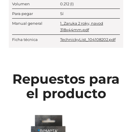
Volumen
0.212
(l)
Para pegar
Sí
Manual general
1_Zaruka 2 roky, navod
318x44mm.pdf
Ficha técnica
TechnickyList_104108202.pdf
Repuestos para
el producto