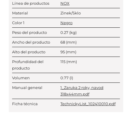
Línea de productos
NOX
Material
Zinek/Sklo
Color 1
Negro
Peso del producto
0.27
(kg)
Ancho del producto
68
(mm)
Alto del producto
95
(mm)
Profundidad del
115
(mm)
producto
Volumen
0.77
(l)
Manual general
1_Zaruka 2 roky, navod
318x44mm.pdf
Ficha técnica
TechnickyList_102410010.pdf