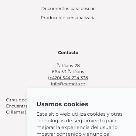
Documentos para descar
Producción personalizada
Contacto
Žatčany 28
664 53 Žatčany
(+420) 544 224 338
info@bemeta.cz
Otras opciones de compra:
Usamos cookies
Encuentre un distribuidor cerca de usted
.
O llamar
(+420) 544 224 338
.
Este sitio web utiliza cookies y otras
tecnologías de seguimiento para
mejorar la experiencia del usuario,
mostrar contenido y anuncios