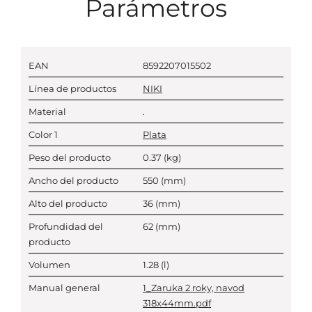
Parámetros
EAN
8592207015502
Línea de productos
NIKI
Material
.
Color 1
Plata
Peso del producto
0.37
(kg)
Ancho del producto
550
(mm)
Alto del producto
36
(mm)
Profundidad del
62
(mm)
producto
Volumen
1.28
(l)
Manual general
1_Zaruka 2 roky, navod
318x44mm.pdf