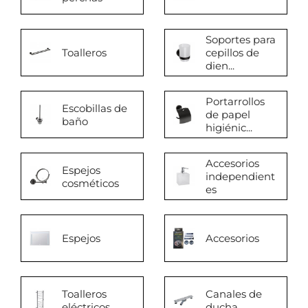
Soportes para
Toalleros
cepillos de
dien...
Portarrollos
Escobillas de
de papel
baño
higiénic...
Accesorios
Espejos
independient
cosméticos
es
Espejos
Accesorios
Toalleros
Canales de
eléctricos
ducha