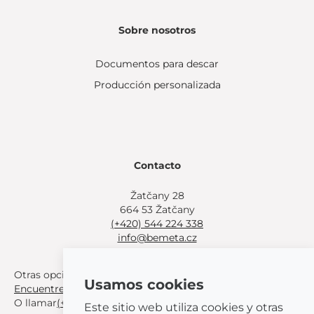
Sobre nosotros
Documentos para descar
Producción personalizada
Contacto
Žatčany 28
664 53 Žatčany
(+420) 544 224 338
info@bemeta.cz
Otras opciones de compra:
Usamos cookies
Encuentre un distribuidor cerca de usted
.
O llamar
(+420) 544 224 338
.
Este sitio web utiliza cookies y otras