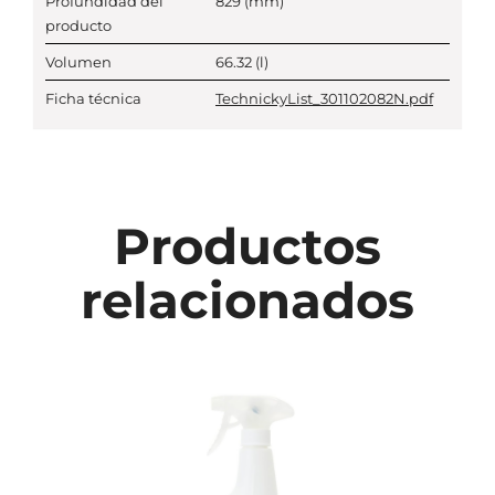
Profundidad del
829
(mm)
producto
Volumen
66.32
(l)
Ficha técnica
TechnickyList_301102082N.pdf
Productos
relacionados