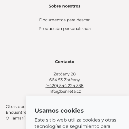
Sobre nosotros
Documentos para descar
Producción personalizada
Contacto
Žatčany 28
664 53 Žatčany
(+420) 544 224 338
info@bemeta.cz
Otras opciones de compra:
Usamos cookies
Encuentre un distribuidor cerca de usted
.
O llamar
(+420) 544 224 338
.
Este sitio web utiliza cookies y otras
tecnologías de seguimiento para