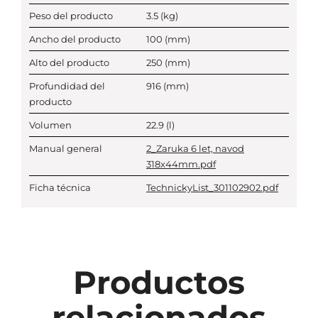
Peso del producto
3.5
(kg)
Ancho del producto
100
(mm)
Alto del producto
250
(mm)
Profundidad del
916
(mm)
producto
Volumen
22.9
(l)
Manual general
2_Zaruka 6 let, navod
318x44mm.pdf
Ficha técnica
TechnickyList_301102902.pdf
Productos
relacionados