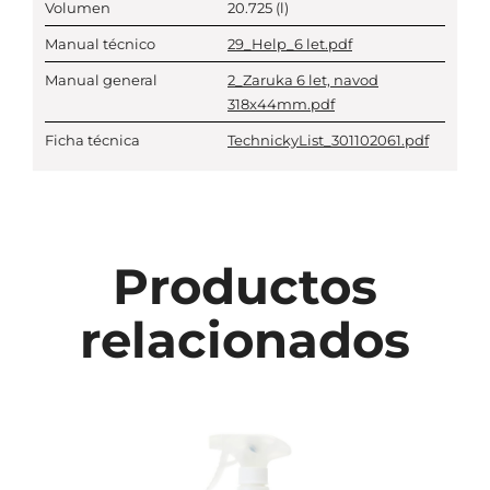
Volumen
20.725
(l)
Manual técnico
29_Help_6 let.pdf
Manual general
2_Zaruka 6 let, navod
318x44mm.pdf
Ficha técnica
TechnickyList_301102061.pdf
Productos
relacionados