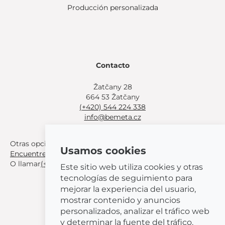
Producción personalizada
Contacto
Žatčany 28
664 53 Žatčany
(+420) 544 224 338
info@bemeta.cz
Otras opciones de compra:
Usamos cookies
Encuentre un distribuidor cerca de usted
.
O llamar
(+420) 544 224 338
.
Este sitio web utiliza cookies y otras
tecnologías de seguimiento para
mejorar la experiencia del usuario,
mostrar contenido y anuncios
personalizados, analizar el tráfico web
© 2026 BEMETA
y determinar la fuente del tráfico.