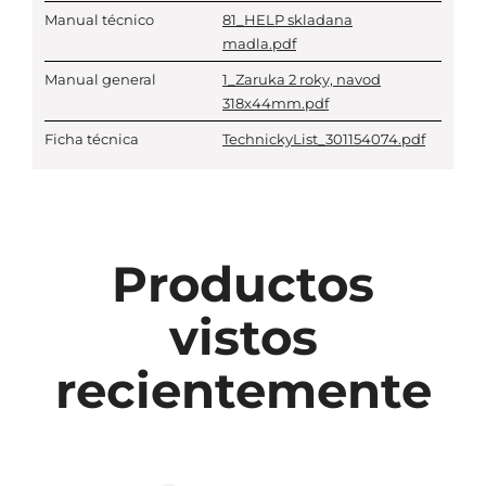
Manual técnico
81_HELP skladana
madla.pdf
Manual general
1_Zaruka 2 roky, navod
318x44mm.pdf
Ficha técnica
TechnickyList_301154074.pdf
Productos
vistos
recientemente