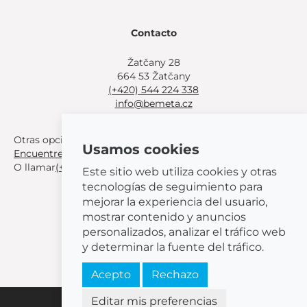
Contacto
Žatčany 28
664 53 Žatčany
(+420) 544 224 338
info@bemeta.cz
Otras opciones de compra:
Usamos cookies
Encuentre un distribuidor cerca de usted
.
O llamar
(+420) 544 224 338
.
Este sitio web utiliza cookies y otras
tecnologías de seguimiento para
mejorar la experiencia del usuario,
mostrar contenido y anuncios
personalizados, analizar el tráfico web
© 2026 BEMETA
y determinar la fuente del tráfico.
Acepto
Rechazo
Editar mis preferencias