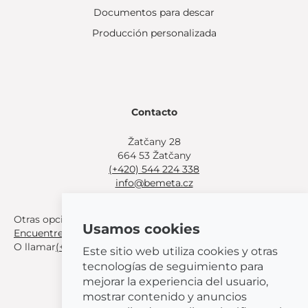
Documentos para descar
Producción personalizada
Contacto
Žatčany 28
664 53 Žatčany
(+420) 544 224 338
info@bemeta.cz
Otras opciones de compra:
Usamos cookies
Encuentre un distribuidor cerca de usted
.
O llamar
(+420) 544 224 338
.
Este sitio web utiliza cookies y otras
tecnologías de seguimiento para
mejorar la experiencia del usuario,
mostrar contenido y anuncios