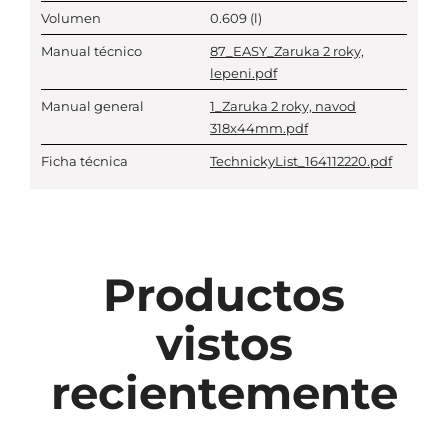
Volumen
0.609
(l)
Manual técnico
87_EASY_Zaruka 2 roky,
lepeni.pdf
Manual general
1_Zaruka 2 roky, navod
318x44mm.pdf
Ficha técnica
TechnickyList_164112220.pdf
Productos
vistos
recientemente