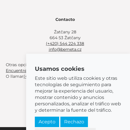
Contacto
Žatčany 28
664 53 Žatčany
(+420) 544 224 338
info@bemeta.cz
Otras opciones de compra:
Usamos cookies
Encuentre un distribuidor cerca de usted
.
O llamar
(+420) 544 224 338
.
Este sitio web utiliza cookies y otras
tecnologías de seguimiento para
mejorar la experiencia del usuario,
mostrar contenido y anuncios
personalizados, analizar el tráfico web
© 2026 BEMETA
y determinar la fuente del tráfico.
Acepto
Rechazo