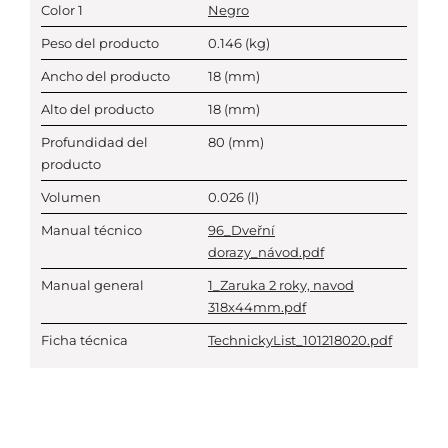
Color 1
Negro
Peso del producto
0.146
(kg)
Ancho del producto
18
(mm)
Alto del producto
18
(mm)
Profundidad del
80
(mm)
producto
Volumen
0.026
(l)
Manual técnico
96_Dveřní
dorazy_návod.pdf
Manual general
1_Zaruka 2 roky, navod
318x44mm.pdf
Ficha técnica
TechnickyList_101218020.pdf