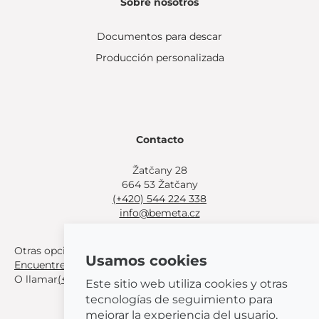
Sobre nosotros
Documentos para descar
Producción personalizada
Contacto
Žatčany 28
664 53 Žatčany
(+420) 544 224 338
info@bemeta.cz
Otras opciones de compra:
Usamos cookies
Encuentre un distribuidor cerca de usted
.
O llamar
(+420) 544 224 338
.
Este sitio web utiliza cookies y otras
tecnologías de seguimiento para
mejorar la experiencia del usuario,