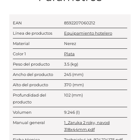
EAN
8592207060212
Línea de productos
Equipamiento hotelero
Material
Nerez
Color 1
Plata
Peso del producto
3.5
(kg)
Ancho del producto
245
(mm)
Alto del producto
370
(mm)
Profundidad del
102
(mm)
producto
Volumen
9.246
(l)
Manual general
1_Zaruka 2 roky, navod
318x44mm.pdf
Ficha técnica
TechnickyList_924224175.pdf