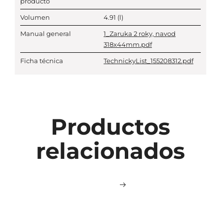
producto
Volumen
4.91
(l)
Manual general
1_Zaruka 2 roky, navod
318x44mm.pdf
Ficha técnica
TechnickyList_155208312.pdf
Productos
relacionados