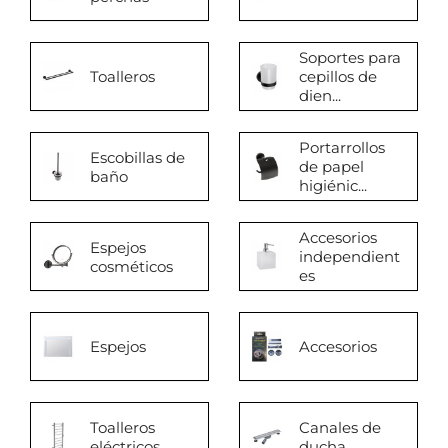
Soportes para
Toalleros
cepillos de
dien...
Portarrollos
Escobillas de
de papel
baño
higiénic...
Accesorios
Espejos
independient
cosméticos
es
Espejos
Accesorios
Toalleros
Canales de
eléctricos
ducha