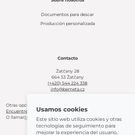
Sobre nosotros
Documentos para descar
Producción personalizada
Contacto
Žatčany 28
664 53 Žatčany
(+420) 544 224 338
info@bemeta.cz
Otras opciones de compra:
Usamos cookies
Encuentre un distribuidor cerca de usted
.
O llamar
(+420) 544 224 338
.
Este sitio web utiliza cookies y otras
tecnologías de seguimiento para
mejorar la experiencia del usuario,