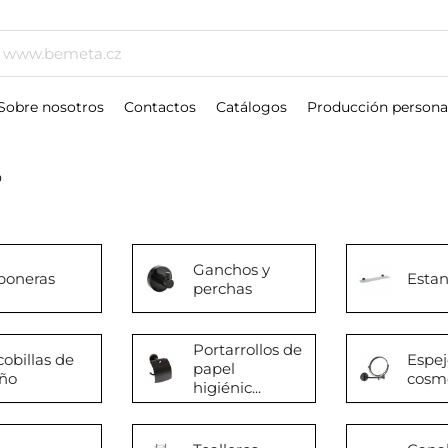
Sobre nosotros
Contactos
Catálogos
Producción persona
O
Ganchos y
boneras
Estan
perchas
Portarrollos de
cobillas de
Espej
papel
ño
cosm
higiénic...