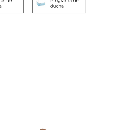
les de
Programa de
a
ducha