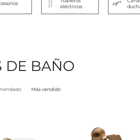
Toalleros
Cana
cesorios
eléctricos
duch
S DE BAÑO
mendado
Más vendido