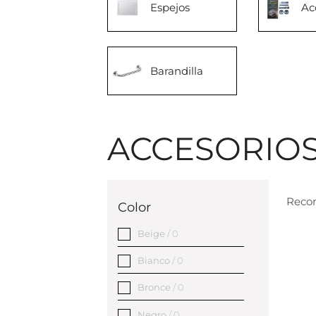
Espejos
Ac
Barandilla
ACCESORIO
Reco
Color
Beige
/ 0
Bianco
/ 0
Bronce
/ 0
Negro
/ 0