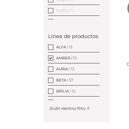
Grafito
/ 0
Café-Oro
/ 14
Azul
/ 0
Línea de productos
Gris
/ 0
ALFA
/ 13
Plata
/ 0
AMBER
/ 15
C
Oro
/ 1
AURIA
/ 12
BETA
/ 57
BRILIA
/ 12
BRILO
/ 20
Zrušit všechny filtry
CIRCUM
/ 19
COPRA
/ 12