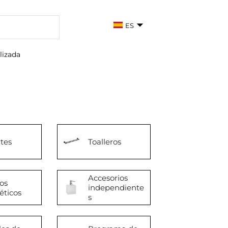
ES
lizada
tes
Toalleros
Accesorios
os
independiente
éticos
s