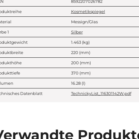
AN
8592207026782
oduktreihe
Kosmetikspiegel
terial
Messign/Glas
rbe 1
Silber
oduktgewicht
1.463
(kg)
oduktbreite
220
(mm)
odukthöhe
200
(mm)
odukttiefe
370
(mm)
lumen
16.28
(l)
chnisches Datenblatt
TechnickyList_116301142W.pdf
Verwandte Produkt