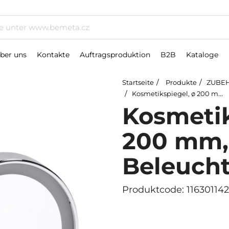
ber uns
Kontakte
Auftragsproduktion
B2B
Kataloge
Startseite
Produkte
ZUBEH
Kosmetikspiegel, ø 200 mm, mit LED-Beleuchtung
Kosmetik
200 mm,
Beleuch
Produktcode: 116301142