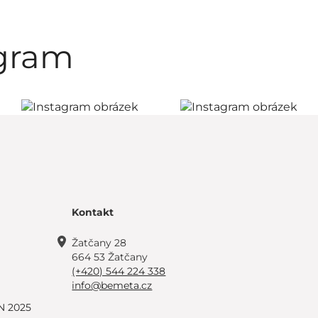
agram
Kontakt
Žatčany 28
664 53 Žatčany
(+420) 544 224 338
info@bemeta.cz
N 2025