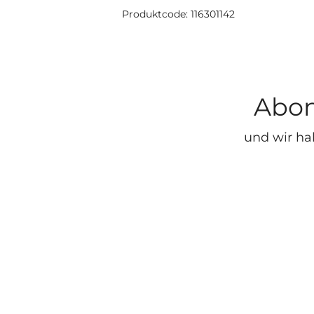
Produktcode: 116301142
Abon
und wir ha