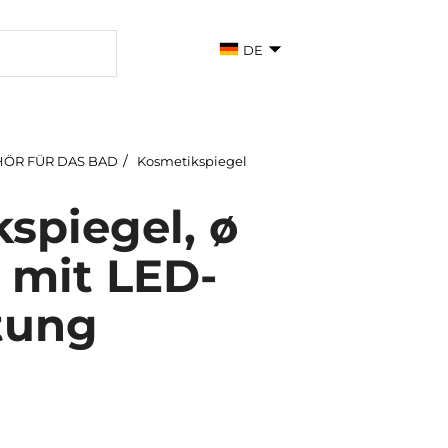
DE
ÖR FÜR DAS BAD
Kosmetikspiegel
spiegel, ø
 mit LED-
tung