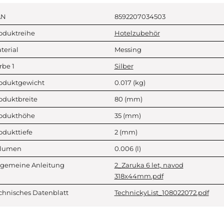
AN
8592207034503
oduktreihe
Hotelzubehör
terial
Messing
rbe 1
Silber
oduktgewicht
0.017
(kg)
oduktbreite
80
(mm)
odukthöhe
35
(mm)
odukttiefe
2
(mm)
lumen
0.006
(l)
lgemeine Anleitung
2_Zaruka 6 let, navod
318x44mm.pdf
chnisches Datenblatt
TechnickyList_108022072.pdf