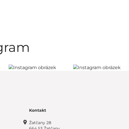
agram
Kontakt
Žatčany 28
664 53 Žatčany