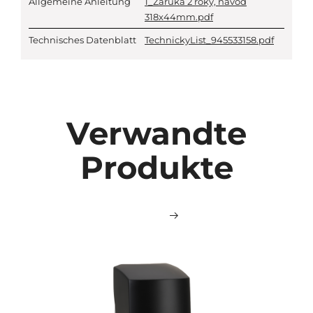
Allgemeine Anleitung
1_Zaruka 2 roky, navod
318x44mm.pdf
Technisches Datenblatt
TechnickyList_945533158.pdf
Verwandte
Produkte