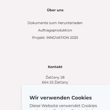
Über uns
Dokumente zum Herunterladen
Auftragsproduktion
Projekt: INNOVATION 2025
Kontakt
Žatčany 28
664 53 Žatčany
(+420) 544 224 338
info@bemeta.cz
Wir verwenden Cookies
Weitere Einkaufsmöglichkeiten:
Diese Website verwendet Cookies