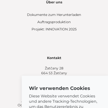
Über uns
Dokumente zum Herunterladen
Auftragsproduktion
Projekt: INNOVATION 2025
Kontakt
Žatčany 28
664 53 Žatčany
(+420) 544 224 338
info@bemeta.cz
Wir verwenden Cookies
Weitere Einkaufsmöglichkeiten:
Diese Website verwendet Cookies
Finden Sie einen Händler in Ihrer Nähe
.
und andere Tracking-Technologien,
Oder rufen Sie an unter
(+420) 544 224 338
.
um das Benutzererlebnis zu