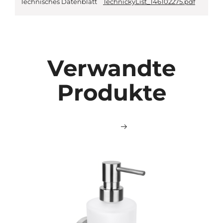
Technisches Datenblatt
TechnickyList_146102275.pdf
Verwandte
Produkte