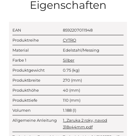
Eigenschaften
EAN
8592207011948
Produktreihe
CYTRO
Material
Edelstahl/Messing
Farbe 1
Silber
Produktgewicht
0.75
(kg)
Produktbreite
270
(mm)
Produkthöhe
40
(mm)
Produkttiefe
110
(mm)
Volumen
1.188
(l)
Allgemeine Anleitung
1_Zaruka 2 roky, navod
318x44mm.pdf