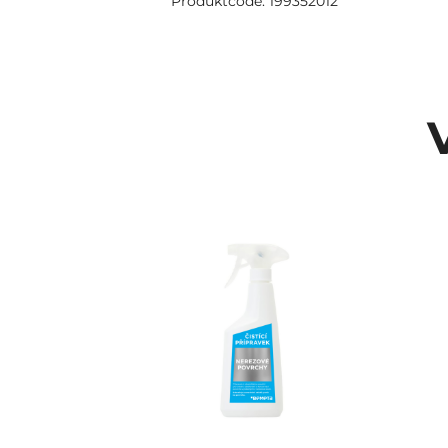
Produktcode: 199352012