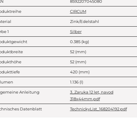
AN
8592207045080
oduktreihe
CIRCUM
terial
Zink/Edelstahl
rbe 1
Silber
oduktgewicht
0.385
(kg)
oduktbreite
52
(mm)
odukthöhe
52
(mm)
odukttiefe
420
(mm)
lumen
1.136
(l)
lgemeine Anleitung
3_Zaruka 12 let, navod
318x44mm.pdf
chnisches Datenblatt
TechnickyList_168204192.pdf