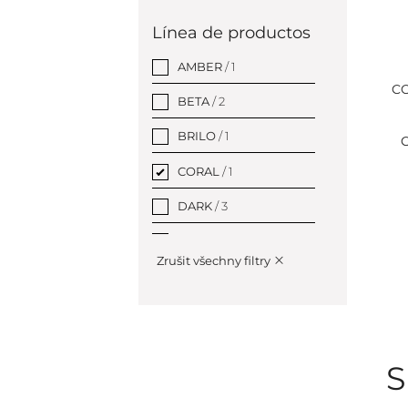
Gris
/ 0
Línea de productos
Plata
/ 0
AMBER
/ 1
CO
Verde
/ 0
BETA
/ 2
Oro
/ 1
BRILO
/ 1
C
CORAL
/ 1
DARK
/ 3
EASY
/ 2
Zrušit všechny filtry
GRAPHIT
/ 1
Programma di HELP
/
18
HEMATIT
/ 1
S
Equipamiento
hotelero
/ 350