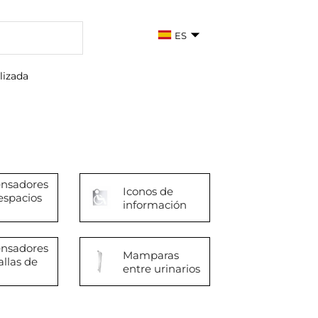
ES
lizada
ensadores
Iconos de
espacios
información
ensadores
Mamparas
allas de
entre urinarios