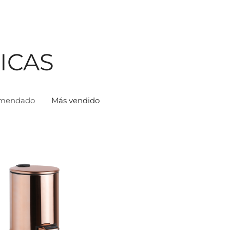
ICAS
mendado
Más vendido