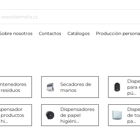
Sobre nosotros
Contactos
Catálogos
Producción persona
Disp
ntenedores
Secadores de
para 
 residuos
manos
pú...
spensador
Dispensadores
Disp
 productos
de papel
de to
hi...
higiéni...
pa...