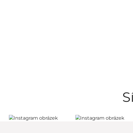
Piezas de repuesto
/ 6
NEO
/ 1
Programa de acero
inoxidable
/ 31
OMEGA
/ 5
RETRO - bronce
/ 2
SABLO
/ 1
Programa de ducha
/
18
S
WHITE
/ 1
Espejos
/ 2