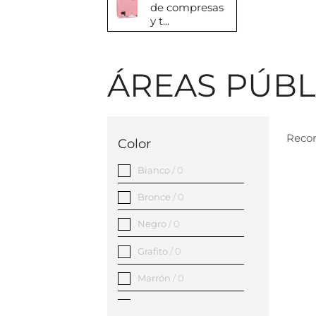
de compresas
y t...
ÁREAS PÚBL
Reco
Color
Bianco
/ 0
Bronce
/ 0
Negro
/ 0
Grafito
/ 0
Marrón
/ 0
Rose
/ 0