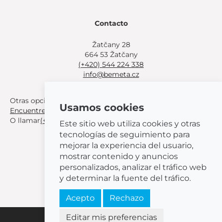
Contacto
Žatčany 28
664 53 Žatčany
(+420) 544 224 338
info@bemeta.cz
Otras opciones de compra:
Usamos cookies
Encuentre un distribuidor cerca de usted
.
O llamar
(+420) 544 224 338
.
Este sitio web utiliza cookies y otras
tecnologías de seguimiento para
mejorar la experiencia del usuario,
mostrar contenido y anuncios
personalizados, analizar el tráfico web
© 2026 BEMETA
y determinar la fuente del tráfico.
Acepto
Rechazo
Editar mis preferencias