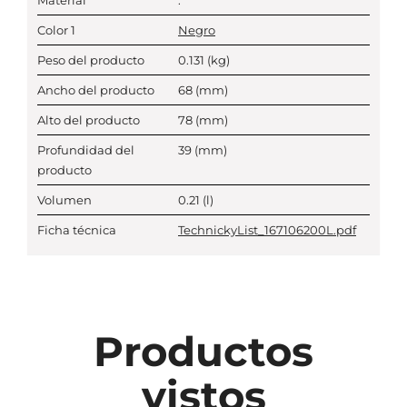
Material
.
Color 1
Negro
Peso del producto
0.131
(kg)
Ancho del producto
68
(mm)
Alto del producto
78
(mm)
Profundidad del
39
(mm)
producto
Volumen
0.21
(l)
Ficha técnica
TechnickyList_167106200L.pdf
Productos
vistos