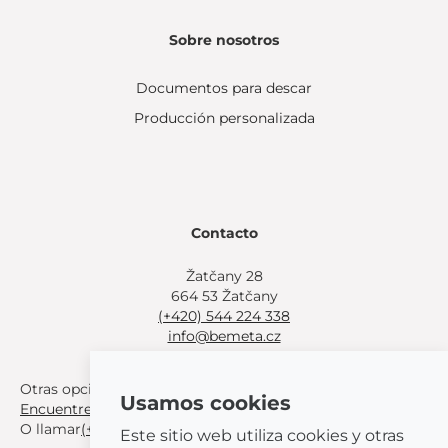
Sobre nosotros
Documentos para descar
Producción personalizada
Contacto
Žatčany 28
664 53 Žatčany
(+420) 544 224 338
info@bemeta.cz
Otras opciones de compra:
Usamos cookies
Encuentre un distribuidor cerca de usted
.
O llamar
(+420) 544 224 338
.
Este sitio web utiliza cookies y otras